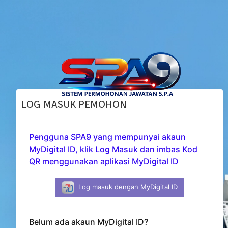
LOG MASUK PEMOHON
Pengguna SPA9 yang mempunyai akaun
MyDigital ID, klik Log Masuk dan imbas Kod
QR menggunakan aplikasi MyDigital ID
Log masuk dengan MyDigital ID
Belum ada akaun MyDigital ID?